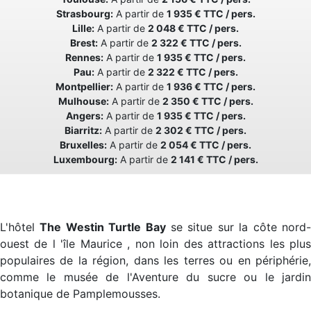
Strasbourg:
A partir de
1 935 € TTC / pers.
Lille:
A partir de
2 048 € TTC / pers.
Brest:
A partir de
2 322 € TTC / pers.
Rennes:
A partir de
1 935 € TTC / pers.
Pau:
A partir de
2 322 € TTC / pers.
Montpellier:
A partir de
1 936 € TTC / pers.
Mulhouse:
A partir de
2 350 € TTC / pers.
Angers:
A partir de
1 935 € TTC / pers.
Biarritz:
A partir de
2 302 € TTC / pers.
Bruxelles:
A partir de
2 054 € TTC / pers.
Luxembourg:
A partir de
2 141 € TTC / pers.
L'hôtel
The Westin Turtle Bay
se situe sur la côte nord
ouest de l 'île Maurice , non loin des attractions les plus
populaires de la région, dans les terres ou en périphérie,
comme le musée de l'Aventure du sucre ou le jardin
botanique de Pamplemousses.