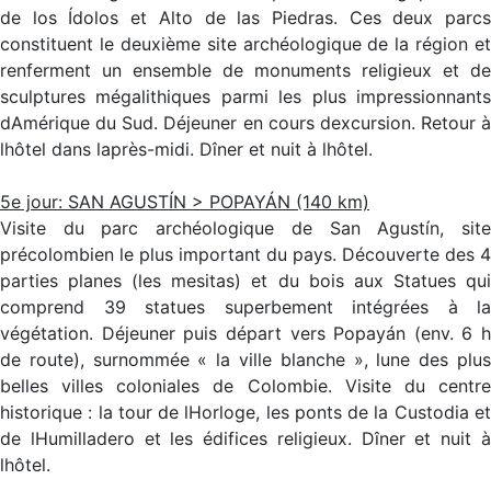
de los Ídolos et Alto de las Piedras. Ces deux parcs
constituent le deuxième site archéologique de la région et
renferment un ensemble de monuments religieux et de
sculptures mégalithiques parmi les plus impressionnants
dAmérique du Sud. Déjeuner en cours dexcursion. Retour à
lhôtel dans laprès-midi. Dîner et nuit à lhôtel.
5e jour: SAN AGUSTÍN > POPAYÁN (140 km)
Visite du parc archéologique de San Agustín, site
précolombien le plus important du pays. Découverte des 4
parties planes (les mesitas) et du bois aux Statues qui
comprend 39 statues superbement intégrées à la
végétation. Déjeuner puis départ vers Popayán (env. 6 h
de route), surnommée « la ville blanche », lune des plus
belles villes coloniales de Colombie. Visite du centre
historique : la tour de lHorloge, les ponts de la Custodia et
de lHumilladero et les édifices religieux. Dîner et nuit à
lhôtel.